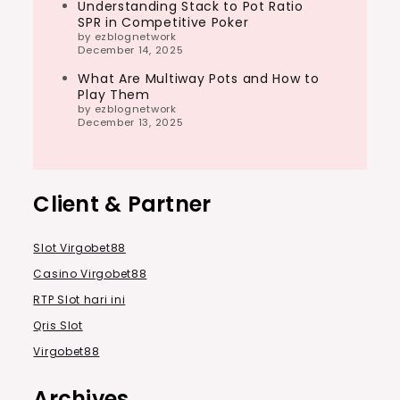
Understanding Stack to Pot Ratio
SPR in Competitive Poker
by ezblognetwork
December 14, 2025
What Are Multiway Pots and How to
Play Them
by ezblognetwork
December 13, 2025
Client & Partner
Slot Virgobet88
Casino Virgobet88
RTP Slot hari ini
Qris Slot
Virgobet88
Archives