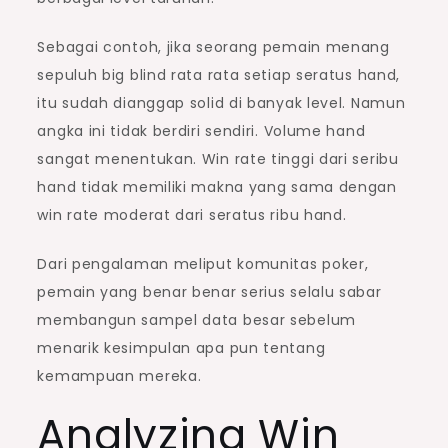
Sebagai contoh, jika seorang pemain menang
sepuluh big blind rata rata setiap seratus hand,
itu sudah dianggap solid di banyak level. Namun
angka ini tidak berdiri sendiri. Volume hand
sangat menentukan. Win rate tinggi dari seribu
hand tidak memiliki makna yang sama dengan
win rate moderat dari seratus ribu hand.
Dari pengalaman meliput komunitas poker,
pemain yang benar benar serius selalu sabar
membangun sampel data besar sebelum
menarik kesimpulan apa pun tentang
kemampuan mereka.
Analyzing Win