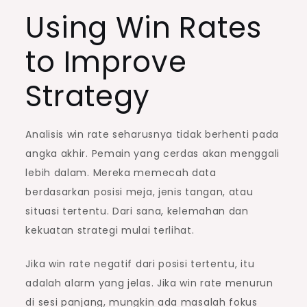
Using Win Rates
to Improve
Strategy
Analisis win rate seharusnya tidak berhenti pada
angka akhir. Pemain yang cerdas akan menggali
lebih dalam. Mereka memecah data
berdasarkan posisi meja, jenis tangan, atau
situasi tertentu. Dari sana, kelemahan dan
kekuatan strategi mulai terlihat.
Jika win rate negatif dari posisi tertentu, itu
adalah alarm yang jelas. Jika win rate menurun
di sesi panjang, mungkin ada masalah fokus