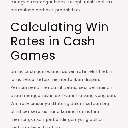
mungkin terdengar keras, tetapi itulah realitas
permainan berbasis probabilitas.
Calculating Win
Rates in Cash
Games
Untuk cash game, analisis win rate relatif lebih
lurus tetapi tetap membutuhkan disiplin.
Pemain perlu mencatat setiap sesi permainan
atau menggunakan software tracking yang sah.
Win rate biasanya dihitung dalam satuan big
blind per seratus hand karena format ini
memungkinkan perbandingan yang adil di
berbagai level taruhan.