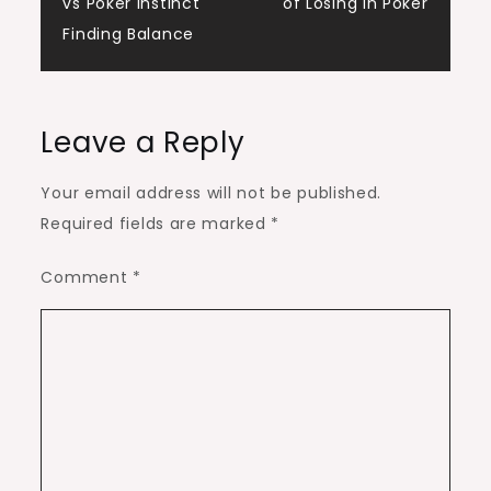
vs Poker Instinct
of Losing in Poker
navigation
Finding Balance
Leave a Reply
Your email address will not be published.
Required fields are marked
*
Comment
*