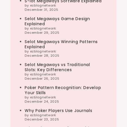
S-lot Megaways Software Explained
by ezblognetwork
December 31, 2025
Selot Megaways Game Design
Explained
by ezblognetwork
December 29, 2025
Selot Megaways Winning Patterns
Explained
by ezblognetwork
December 28, 2025
Selot Megaways vs Traditional
Slots: Key Differences
by ezblognetwork
December 26, 2025
Poker Pattern Recognition: Develop
Your Skills
by ezblognetwork
December 24, 2025
Why Poker Players Use Journals
by ezblognetwork
December 23, 2025