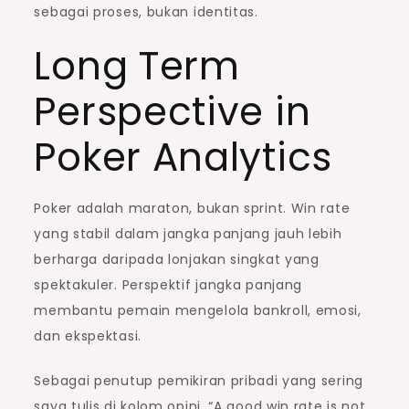
sebagai proses, bukan identitas.
Long Term
Perspective in
Poker Analytics
Poker adalah maraton, bukan sprint. Win rate
yang stabil dalam jangka panjang jauh lebih
berharga daripada lonjakan singkat yang
spektakuler. Perspektif jangka panjang
membantu pemain mengelola bankroll, emosi,
dan ekspektasi.
Sebagai penutup pemikiran pribadi yang sering
saya tulis di kolom opini, “A good win rate is not